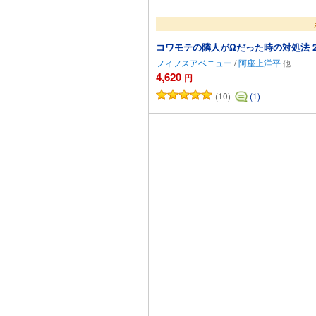
コワモテの隣人がΩだった時の対処法 
フィフスアベニュー
/
阿座上洋平
4,620
円
(10)
(1)