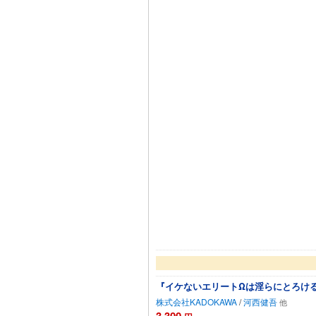
『イケないエリートΩは淫らにとろける
株式会社KADOKAWA
/
河西健吾
3,300