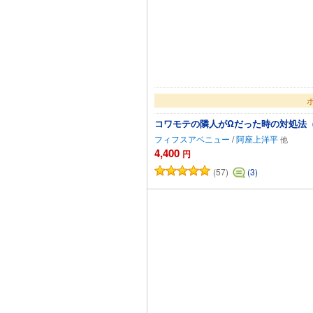
コワモテの隣人がΩだった時の対処法
フィフスアベニュー
/
阿座上洋平
4,400
円
(57)
(3)