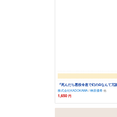
『死んだら悪役令息で幻のΩなんて冗談
株式会社KADOKAWA
/
榊原優希
1,650
円