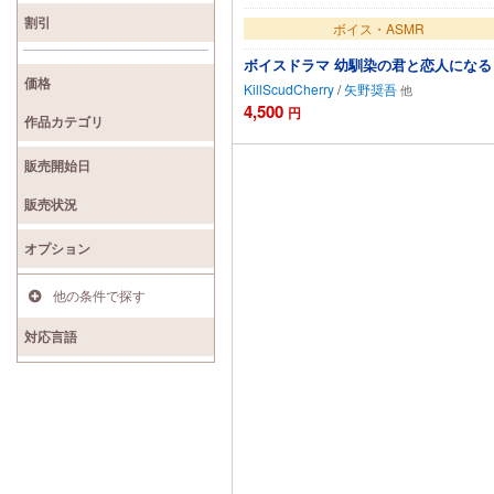
割引
ボイス・ASMR
ボイスドラマ 幼馴染の君と恋人になる
価格
KillScudCherry
/
矢野奨吾
4,500
円
作品カテゴリ
カートに追加
販売開始日
販売状況
オプション
他の条件で探す
対応言語