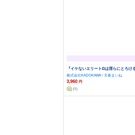
『イケないエリートΩは淫らにとろける
株式会社KADOKAWA
/
天春まいね
3,960
円
(1)