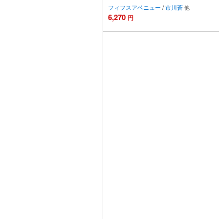
フィフスアベニュー
/
市川蒼
6,270
円
カー