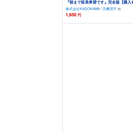
『朝まで延長希望です』完全版【購入者
株式会社KADOKAWA
/
天﨑滉平
1,650
円