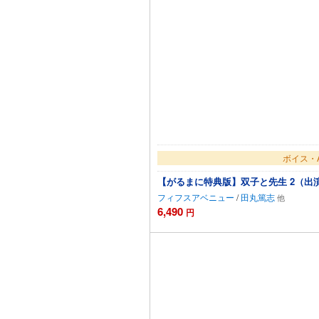
ボイス・
【がるまに特典版】双子と先生 2（出
フィフスアベニュー
/
田丸篤志
6,490
円
カート