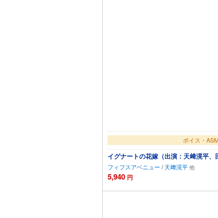
ボイス・AS
イグナートの花嫁（出演：天﨑滉平、
フィフスアベニュー
/
天﨑滉平
5,940
円
カートに追