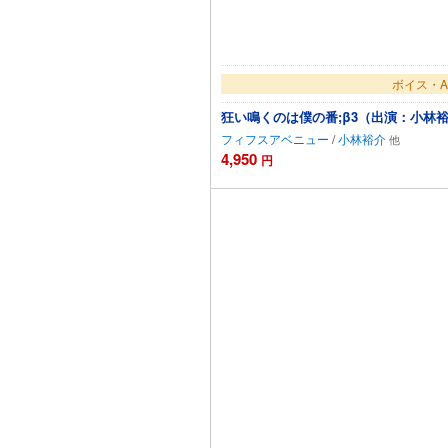
ボイス・A
狂い鳴くのは僕の番;β3（出演：小林
フィフスアベニュー
/
小林裕介
4,950
円
カート