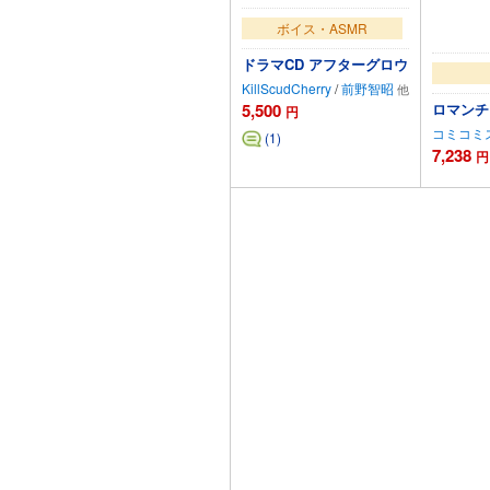
ボイス・ASMR
ドラマCD アフターグロウ
KillScudCherry
/
前野智昭
5,500
ロマンチ
円
コミコミ
(1)
7,238
円
カートに追加