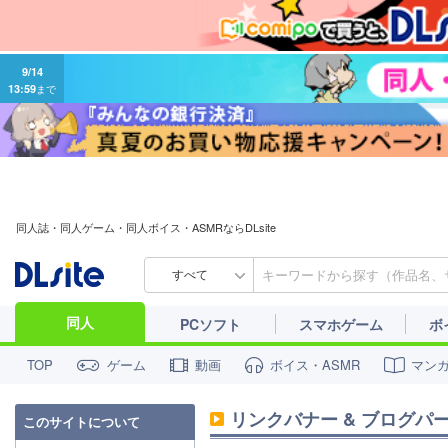
9/14
13:59
まで
同人誌・同人ゲーム・同人ボイス・ASMRならDLsite
すべて
同人
PCソフト
スマホゲーム
ボ
ゲーム
動画
ボイス・ASMR
マン
TOP
リンクバナー & ブログパ
このサイトについて