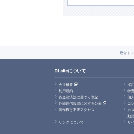
総合トッ
DLsiteについて
会社概要
採
利用規約
特
資金決済法に基づく表記
個
外部送信規律に関する公表
コ
著作権と不正アクセス
カ
動
リンクについて
サ