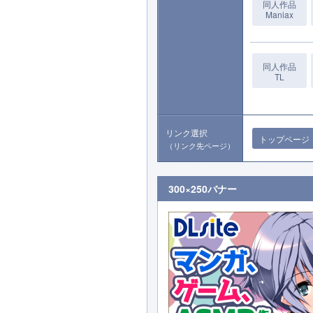
同人作品
Maniax
同人作品
TL
リンク選択
トップページ
（リンク先ページ）
300×250バナー