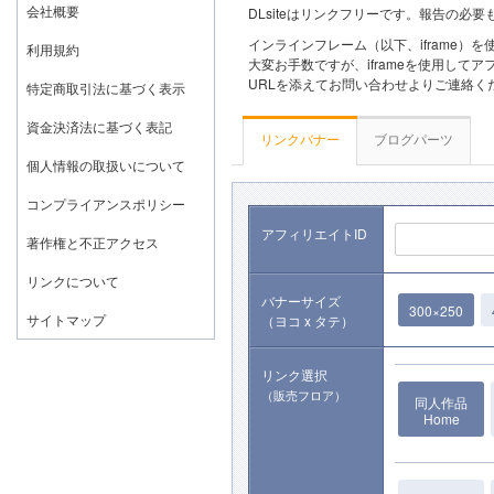
会社概要
DLsiteはリンクフリーです。報告の
インラインフレーム（以下、iframe）
利用規約
大変お手数ですが、iframeを使用し
URLを添えてお問い合わせよりご連絡
特定商取引法に基づく表示
資金決済法に基づく表記
リンクバナー
ブログパーツ
個人情報の取扱いについて
コンプライアンスポリシー
アフィリエイトID
著作権と不正アクセス
リンクについて
バナーサイズ
300×250
サイトマップ
（ヨコ x タテ）
リンク選択
（販売フロア）
同人作品
Home