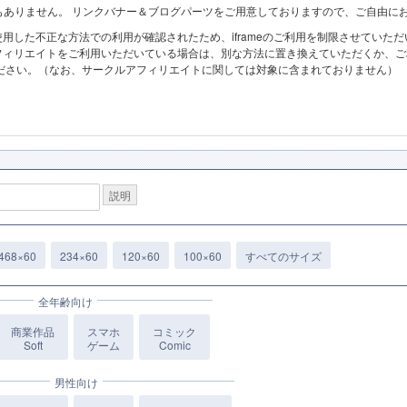
必要もありません。 リンクバナー＆ブログパーツをご用意しておりますので、ご自由に
を使用した不正な方法での利用が確認されたため、iframeのご利用を制限させていた
てアフィリエイトをご利用いただいている場合は、別な方法に置き換えていただくか、
ください。（なお、サークルアフィリエイトに関しては対象に含まれておりません）
説明
468×60
234×60
120×60
100×60
すべてのサイズ
全年齢向け
商業作品
スマホ
コミック
Soft
ゲーム
Comic
男性向け