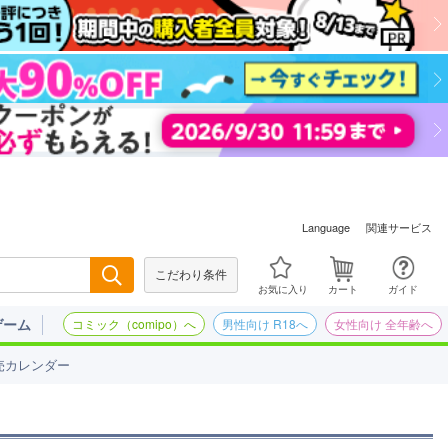
関連サービス
Language
こだわり条件
検索
お気に入り
カート
ガイド
ゲーム
コミック（comipo）へ
男性向け R18へ
女性向け 全年齢へ
売カレンダー