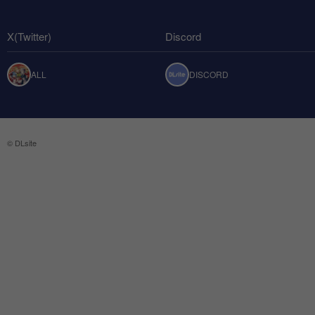
X(Twitter)
Discord
ALL
DISCORD
© DLsite