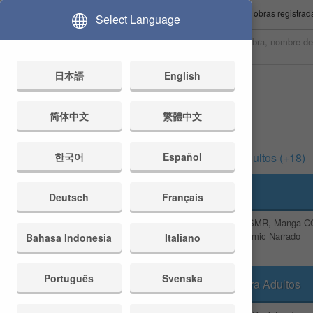
¡La mayor selección disponible desde Japón! ¡Más de 2,100,000 obras registrada
Select Language
日本語
English
简体中文
繁體中文
Todas las Edades
Para Adultos (+18)
한국어
Español
Doujin
Doujin
Deutsch
Français
Juegos, Voz-ASMR, Manga-C
Juegos, Voz-ASMR, Manga-CG
WEBTOON, Cómic Narrado
Bahasa Indonesia
Italiano
Português
Svenska
Cómic para Adultos
Cómic