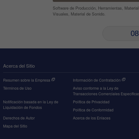
4
Software de Producción, Herramientas, Materia
5
Visuales, Material de Sonido.
6
7
0
8
1
9
2
3
4
Acerca del Sitio
5
6
Resumen sobre la Empresa
Información de Contratación
7
Términos de Uso
Aviso conforme a la Ley de
8
Transacciones Comerciales Específica
9
Notificación basada en la Ley de
Política de Privacidad
Liquidación de Fondos
Política de Conformidad
Derechos de Autor
Acerca de los Enlaces
Mapa del Sitio