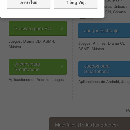
Tomos Únicos, Revistas /
ภาษาไทย
Tiếng Việt
Cómics Shounen, Shoujo y
Antologías Historias Únicas /
Seinen. WEBTOONs, Cómics con
Cortas, WEBTOON, Cómics
Voz y Novelas Ligeras
Narrados
Software para PC
Juegos Bishoujo
Juegos, Drama CD, ASMR,
Juegos, Animes, Drama CD,
Música
ASMR, Música
Juegos para
Juegos para
Smartphone
Smartphone
Aplicaciones de Android, Juegos
Aplicaciónes de Android, Jueg
0
P
1
2
Materiales (Todas las Edades)
3